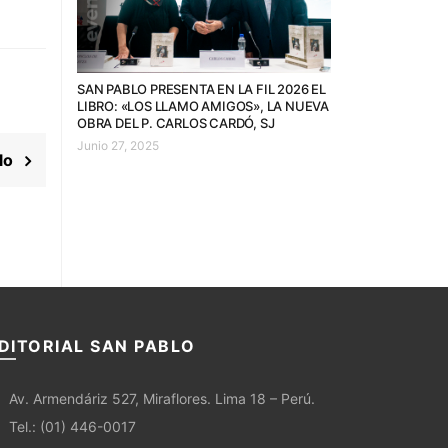
SAN PABLO PRESENTA EN LA FIL 2026 EL
LIBRO: «LOS LLAMO AMIGOS», LA NUEVA
OBRA DEL P. CARLOS CARDÓ, SJ
Junio 27, 2025
culo
DITORIAL SAN PABLO
Av. Armendáriz 527, Miraflores. Lima 18 – Perú.
Tel.: (01) 446-0017