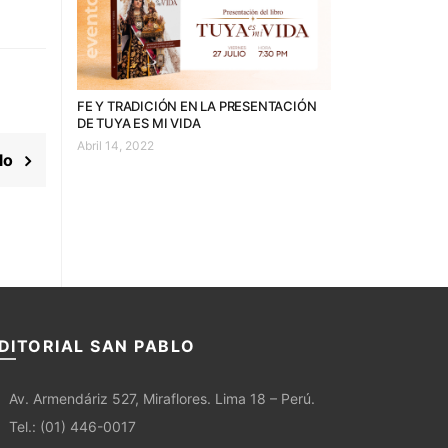
FE Y TRADICIÓN EN LA PRESENTACIÓN
DE TUYA ES MI VIDA
Abril 14, 2022
culo
DITORIAL SAN PABLO
Av. Armendáriz 527, Miraflores. Lima 18 – Perú.
Tel.: (01) 446-0017