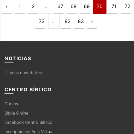
‹
1
2
...
67
68
69
70
71
72
73
...
82
83
›
NOTICIAS
Últimas novedades
CENTRO BÍBLICO
Cursos
Biblia Online
Facebook Centro Bíblico
Inscripciones Aula Virtual