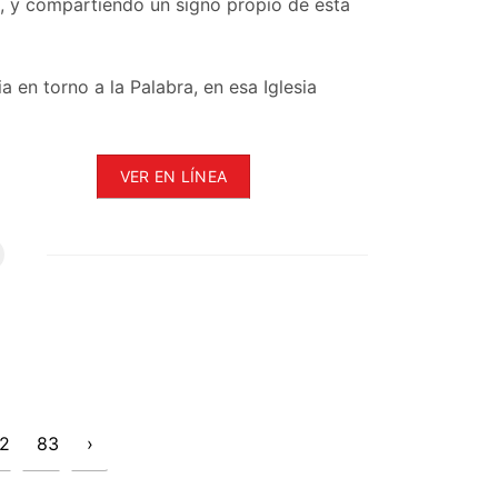
s, y compartiendo un signo propio de esta
a en torno a la Palabra, en esa Iglesia
VER EN LÍNEA
2
83
›