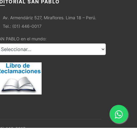
DITORIAL SAN PABLO
Av. Armendáriz 527, Miraflores. Lima 18 – Perú.
Tel.: (01) 446-0017
AN PABLO en el mundo:
01) 446-0017.