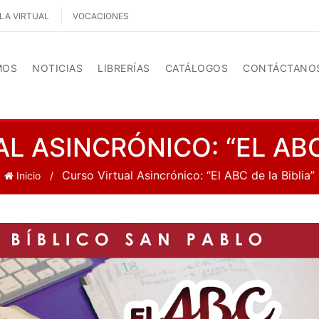
LA VIRTUAL
VOCACIONES
MOS
NOTICIAS
LIBRERÍAS
CATÁLOGOS
CONTÁCTANO
L ASINCRÓNICO: “EL ABC 
Curso Virtual Asincrónico: “El ABC de la Biblia”
Inicio