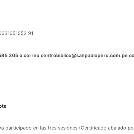
00631051052 91
 585 305 o correo
centrobiblico@sanpabloperu.com.pe
co
ote
haya participado en las tres sesiones (Certificado abalado po