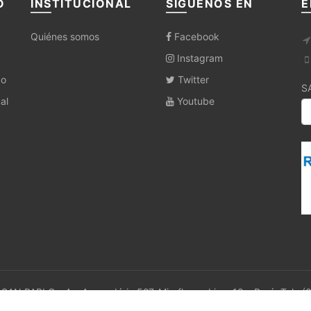
O
INSTITUCIONAL
SÍGUENOS EN
E
Quiénes somos
Facebook
Instagram
co
Twitter
S
al
Youtube
SAN PABLO - Av. Armendáriz 527, Miraflores. Lima 18 – Perú. Tel.: (
Hosting por
Innovemus