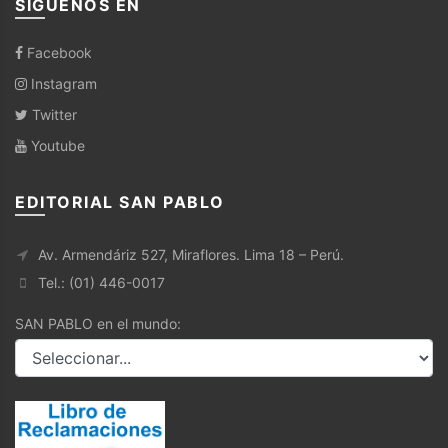
SÍGUENOS EN
Facebook
Instagram
Twitter
Youtube
EDITORIAL SAN PABLO
Av. Armendáriz 527, Miraflores. Lima 18 – Perú.
Tel.: (01) 446-0017
SAN PABLO en el mundo: