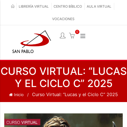
LIBRERÍA VIRTUAL
CENTRO BÍBLICO
AULA VIRTUAL
VOCACIONES
0
CURSO VIRTUAL: “LUCAS
Y EL CICLO C” 2025
Curso Virtual: “Lucas y el Ciclo C” 2025
Inicio