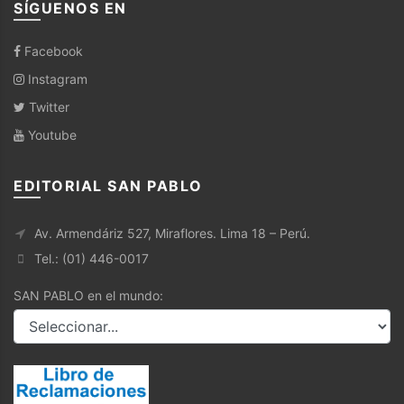
SÍGUENOS EN
Facebook
Instagram
Twitter
Youtube
EDITORIAL SAN PABLO
Av. Armendáriz 527, Miraflores. Lima 18 – Perú.
Tel.: (01) 446-0017
SAN PABLO en el mundo: