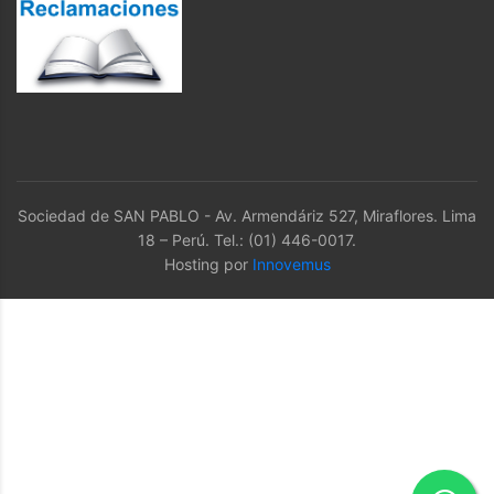
Sociedad de SAN PABLO - Av. Armendáriz 527, Miraflores. Lima
18 – Perú. Tel.: (01) 446-0017.
Hosting por
Innovemus