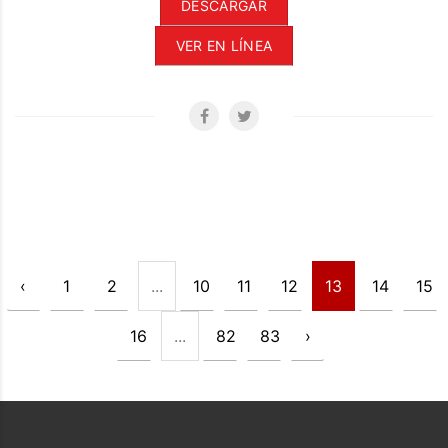
DESCARGAR
VER EN LÍNEA
‹
1
2
...
10
11
12
13
14
15
16
...
82
83
›