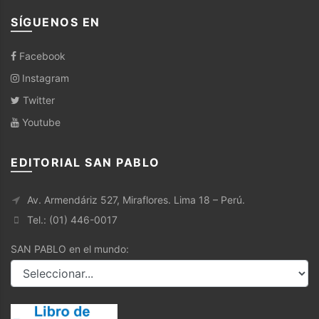
SÍGUENOS EN
Facebook
Instagram
Twitter
Youtube
EDITORIAL SAN PABLO
Av. Armendáriz 527, Miraflores. Lima 18 – Perú.
Tel.: (01) 446-0017
SAN PABLO en el mundo: