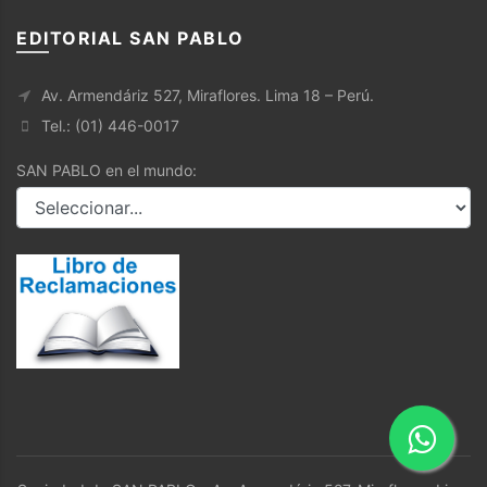
EDITORIAL SAN PABLO
Av. Armendáriz 527, Miraflores. Lima 18 – Perú.
Tel.: (01) 446-0017
SAN PABLO en el mundo: