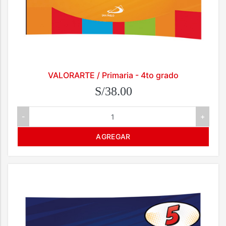
VALORARTE / Primaria - 4to grado
S/38.00
-
+
AGREGAR