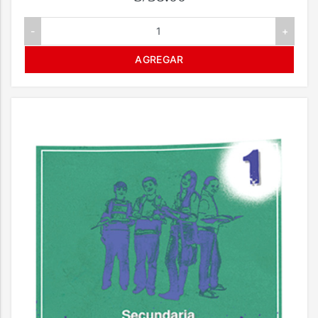
-
+
AGREGAR