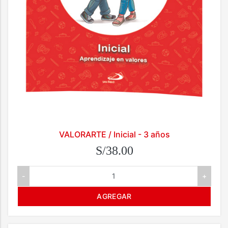
VALORARTE / Inicial - 3 años
S/38.00
-
+
AGREGAR