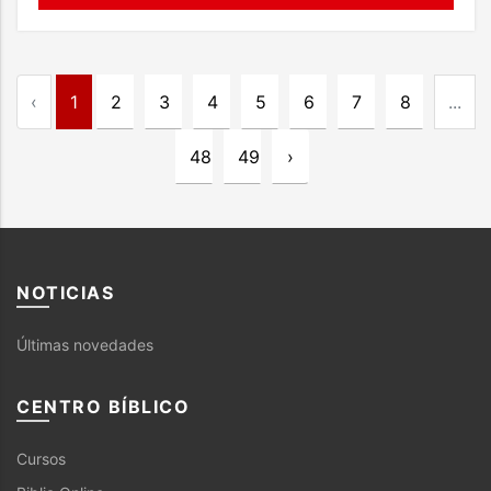
‹
1
2
3
4
5
6
7
8
...
48
49
›
NOTICIAS
Últimas novedades
CENTRO BÍBLICO
Cursos