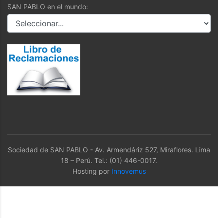
SAN PABLO en el mundo:
Sociedad de SAN PABLO - Av. Armendáriz 527, Miraflores. Lima
18 – Perú. Tel.: (01) 446-0017.
Hosting por
Innovemus