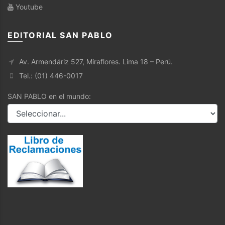
Youtube
EDITORIAL SAN PABLO
Av. Armendáriz 527, Miraflores. Lima 18 – Perú.
Tel.: (01) 446-0017
SAN PABLO en el mundo: