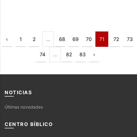
‹
1
2
...
68
69
70
71
72
73
74
...
82
83
›
NOTICIAS
Últimas novedades
CENTRO BÍBLICO