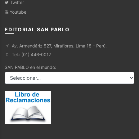
Twitter
Youtube
EDITORIAL SAN PABLO
Av. Armendáriz 527, Miraflores. Lima 18 – Perú.
Tel.: (01) 446-0017
SAN PABLO en el mundo: