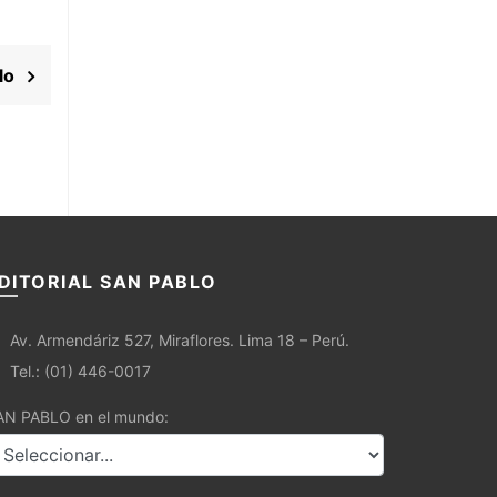
culo
DITORIAL SAN PABLO
Av. Armendáriz 527, Miraflores. Lima 18 – Perú.
Tel.: (01) 446-0017
AN PABLO en el mundo: