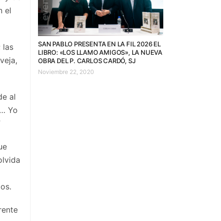
n el
SAN PABLO PRESENTA EN LA FIL 2026 EL
 las
LIBRO: «LOS LLAMO AMIGOS», LA NUEVA
veja,
OBRA DEL P. CARLOS CARDÓ, SJ
Noviembre 22, 2020
de al
o… Yo
”
ue
olvida
os.
rente