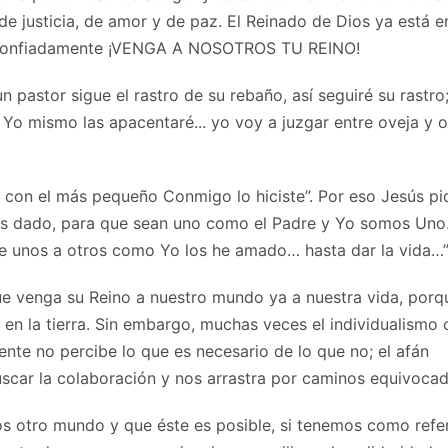
de justicia, de amor y de paz. El Reinado de Dios ya está e
r confiadamente ¡VENGA A NOSOTROS TU REINO!
 pastor sigue el rastro de su rebaño, así seguiré su rastro;
. Yo mismo las apacentaré... yo voy a juzgar entre oveja y o
te con el más pequeño Conmigo lo hiciste”. Por eso Jesús pi
has dado, para que sean uno como el Padre y Yo somos Un
se unos a otros como Yo los he amado… hasta dar la vida…
e venga su Reino a nuestro mundo ya a nuestra vida, porq
en la tierra. Sin embargo, muchas veces el individualismo 
nte no percibe lo que es necesario de lo que no; el afán
scar la colaboración y nos arrastra por caminos equivocad
s otro mundo y que éste es posible, si tenemos como refe