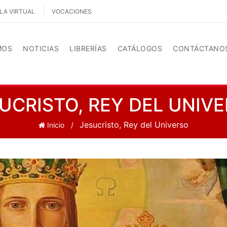
LA VIRTUAL
VOCACIONES
MOS
NOTICIAS
LIBRERÍAS
CATÁLOGOS
CONTÁCTANO
UCRISTO, REY DEL UNIV
Jesucristo, Rey del Universo
Inicio