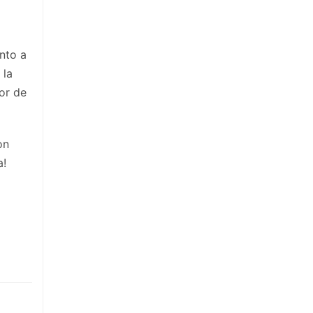
ento a
 la
or de
on
a!