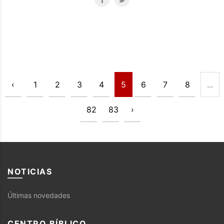
‹
1
2
3
4
5
6
7
8
...
82
83
›
NOTICIAS
Últimas novedades
CENTRO BÍBLICO