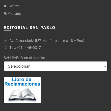
Twitter
Youtube
EDITORIAL SAN PABLO
Av. Armendáriz 527, Miraflores. Lima 18 – Perú.
Tel.: (01) 446-0017
SAN PABLO en el mundo: