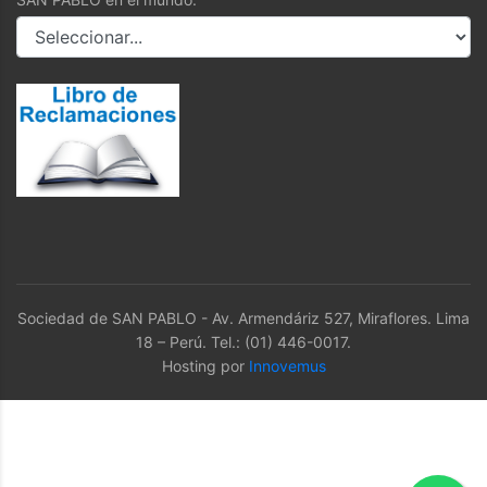
Sociedad de SAN PABLO - Av. Armendáriz 527, Miraflores. Lima
18 – Perú. Tel.: (01) 446-0017.
Hosting por
Innovemus