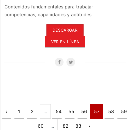
Contenidos fundamentales para trabajar
competencias, capacidades y actitudes.
DESCARGAR
VER EN LÍNEA
‹
1
2
...
54
55
56
57
58
59
60
...
82
83
›