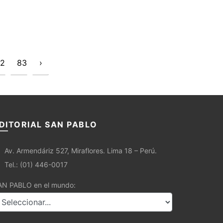
2
83
›
DITORIAL SAN PABLO
Av. Armendáriz 527, Miraflores. Lima 18 – Perú.
Tel.: (01) 446-0017
AN PABLO en el mundo: