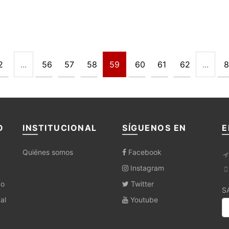
2
...
56
57
58
59
60
61
62
...
8
O
INSTITUCIONAL
SÍGUENOS EN
E
Quiénes somos
Facebook
Instagram
co
Twitter
S
al
Youtube