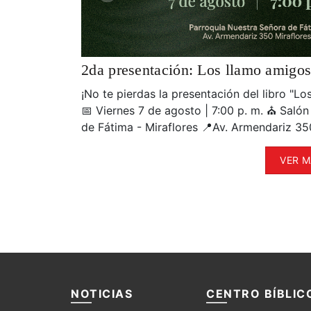
pastor" del
2026
En el marco de
2da presentación: Los llamo amigo
(FIL Lima 2026
el escenario e
¡No te pierdas la presentación del libro "Lo
lanzar formalm
📅 Viernes 7 de agosto | 7:00 p. m. ⛪ Salón
David Farfán 
de Fátima - Miraflores 📍Av. Armendariz 35
VER M
NOTICIAS
CENTRO BÍBLIC