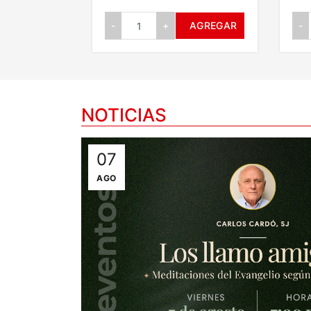
-
+
AGREGAR
-
NOTICIAS
07
04
AGO
AGO
Editorial S