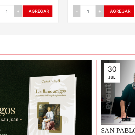
+
AGREGAR
-
+
AGREGAR
30
JUL
an Pablo presenta "Huellas de
SAN PABLO p