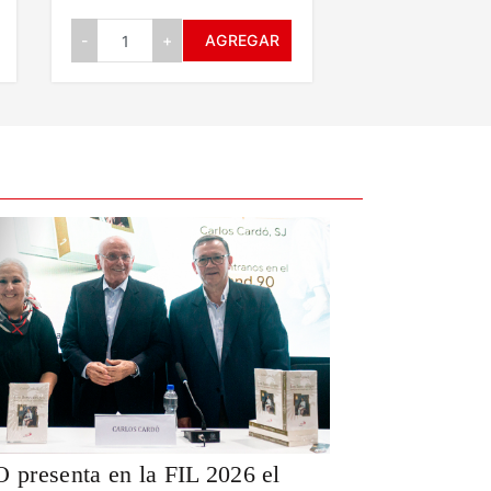
-
+
AGREGAR
-
+
24
JUL
resenta en la FIL 2026 el
Fe y tradici