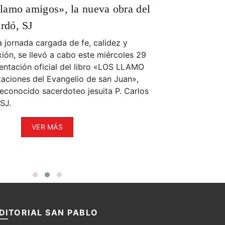
llamo amigos», la nueva obra del
mi vida
rdó, SJ
En el marco del
presentación de
 jornada cargada de fe, calidez y
profundizar la
xión, se llevó a cabo este miércoles 29
encuentro de fe
esentación oficial del libro «LOS LLAMO
compartir con l
aciones del Evangelio de san Juan»,
una velada en la
 reconocido sacerdoteo jesuita P. Carlos
unen a través de
SJ.
julio ⏰ 7:30 pm
María (Av. Repú
VER MÁS
DITORIAL SAN PABLO