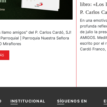
 P. David Farfán en la FIL Lima
libro: «Los 
P. Carlos Ca
 la Feria Internacional del Libro de Lima
En una emotiva
s
), el Auditorio José María Arguedas fue
profunda refle
legido por la Editorial San Pablo para
de julio la pr
s llamo amigos" del P. Carlos Cardó, SJ!
ente la obra "Huellas de pastor", del P.
AMIGOS. Medit
 Parroquial | Parroquia Nuestra Señora
Guerrero.
escrito por el
0 Miraflores
Cardó Franco, 
VER MÁS
ÁS
O
INSTITUCIONAL
SÍGUENOS EN
E