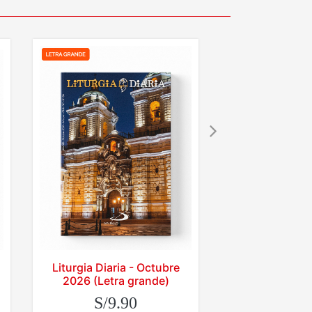
Liturgia Diaria - Octubre
Liturgia Diaria
2026 (Letra grande)
202
S/9.90
S/6.