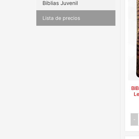
Biblias Juvenil
Lista de precios
BI
Le
-