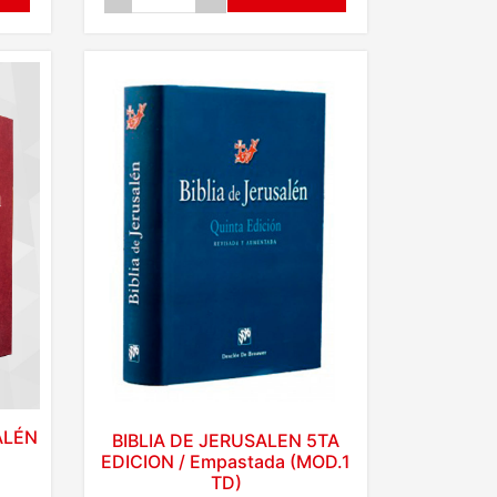
ALÉN
BIBLIA DE JERUSALEN 5TA
EDICION / Empastada (MOD.1
TD)