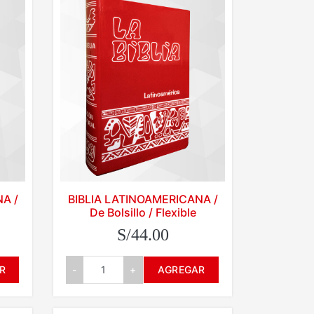
A /
BIBLIA LATINOAMERICANA /
De Bolsillo / Flexible
S/44.00
R
-
+
AGREGAR