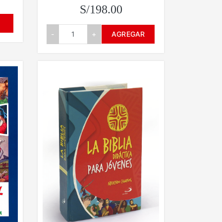
S/198.00
-
+
AGREGAR