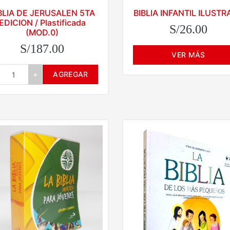
BLIA DE JERUSALEN 5TA
BIBLIA INFANTIL ILUST
EDICION / Plastificada
S/26.00
(MOD.0)
S/187.00
VER MÁS
+
AGREGAR