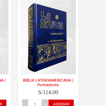
A /
BIBLIA LATINOAMERICANA /
Formadores
S/114.00
R
-
+
AGREGAR