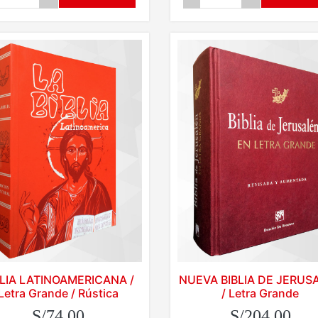
BLIA LATINOAMERICANA /
NUEVA BIBLIA DE JERUS
Letra Grande / Rústica
/ Letra Grande
S/74.00
S/204.00