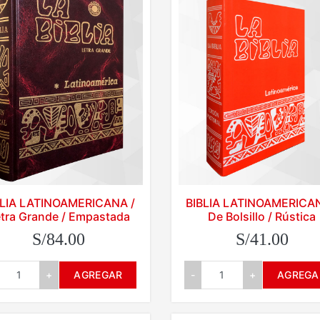
BLIA LATINOAMERICANA /
BIBLIA LATINOAMERICAN
tra Grande / Empastada
De Bolsillo / Rústica
S/84.00
S/41.00
+
AGREGAR
-
+
AGREGA