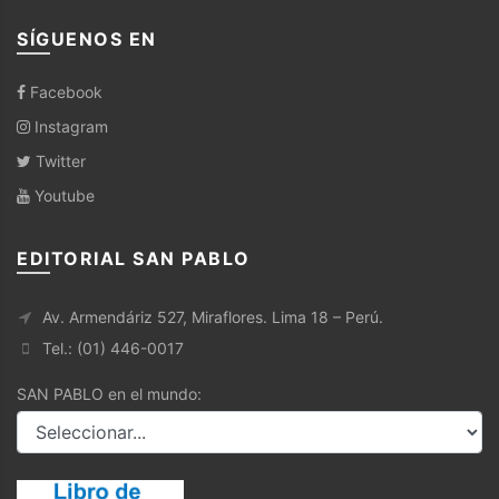
SÍGUENOS EN
Facebook
Instagram
Twitter
Youtube
EDITORIAL SAN PABLO
Av. Armendáriz 527, Miraflores. Lima 18 – Perú.
Tel.: (01) 446-0017
SAN PABLO en el mundo: