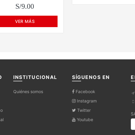
S/9.00
VER MÁS
O
INSTITUCIONAL
SÍGUENOS EN
E
Quiénes somos
Facebook
Instagram
co
Twitter
S
al
Youtube