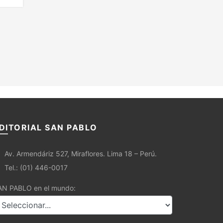
DITORIAL SAN PABLO
Av. Armendáriz 527, Miraflores. Lima 18 – Perú.
Tel.: (01) 446-0017
AN PABLO en el mundo: