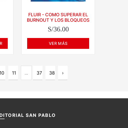
FLUIR - COMO SUPERAR EL
BURNOUT Y LOS BLOQUEOS
S/36.00
R
VER MÁS
10
11
...
37
38
›
DITORIAL SAN PABLO