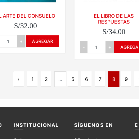
L ARTE DEL CONSUELO
EL LIBRO DE LAS
RESPUESTAS
S/32.00
S/34.00
+
AGREGAR
-
+
AGREGA
‹
1
2
...
5
6
7
8
9
O
INSTITUCIONAL
SÍGUENOS EN
E