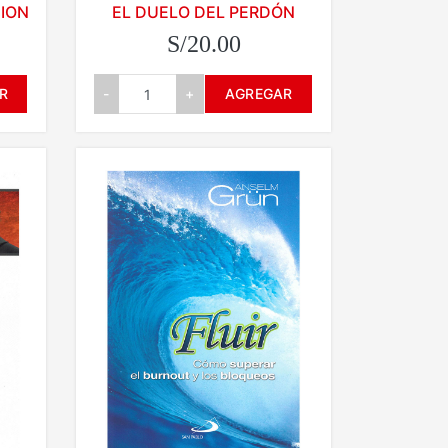
NION
EL DUELO DEL PERDÓN
S/20.00
R
-
+
AGREGAR