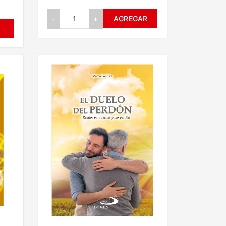
-
+
AGREGAR