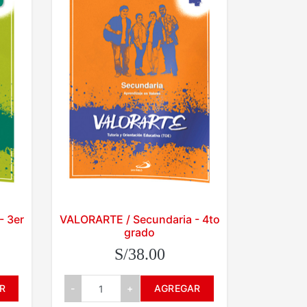
- 3er
VALORARTE / Secundaria - 4to
grado
S/38.00
R
-
+
AGREGAR