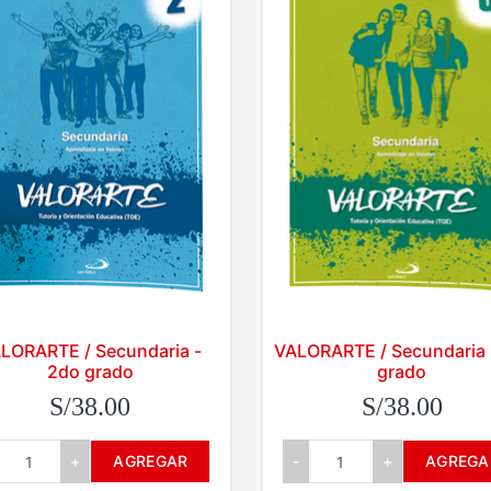
LORARTE / Secundaria -
VALORARTE / Secundaria 
2do grado
grado
S/38.00
S/38.00
+
AGREGAR
-
+
AGREGA