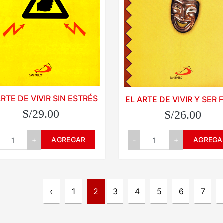
ARTE DE VIVIR SIN ESTRÉS
EL ARTE DE VIVIR Y SER 
S/29.00
S/26.00
+
AGREGAR
-
+
AGREGA
‹
1
2
3
4
5
6
7