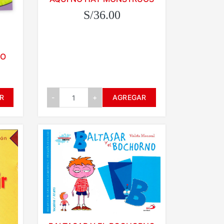
S/36.00
BO
-
+
AGREGAR
R