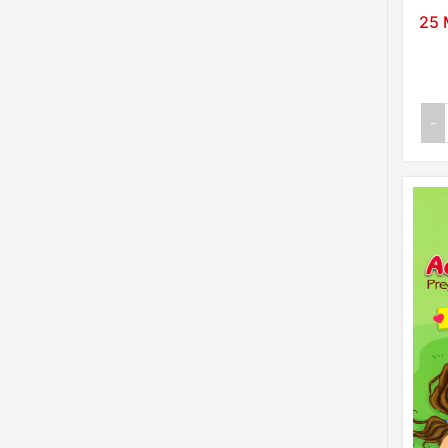
25 
-