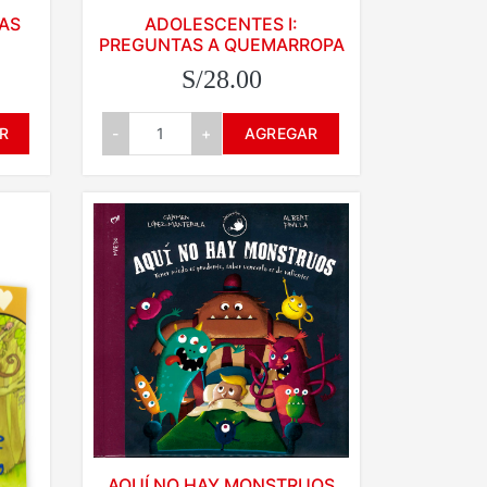
MAS
ADOLESCENTES I:
PREGUNTAS A QUEMARROPA
S/28.00
R
-
+
AGREGAR
AQUÍ NO HAY MONSTRUOS