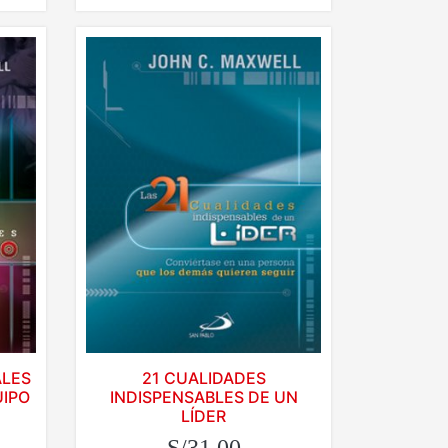
ALES
21 CUALIDADES
UIPO
INDISPENSABLES DE UN
LÍDER