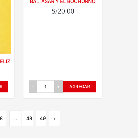
BALTASAR Y EL BOCHORNO
S/20.00
FELIZ
R
-
+
AGREGAR
8
...
48
49
›