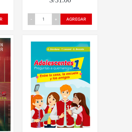
S/31.00
R
-
+
AGREGAR