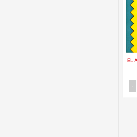
EL 
-