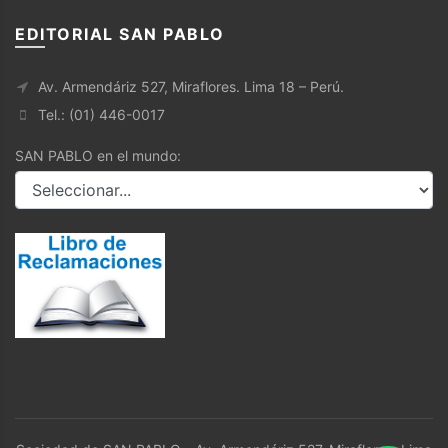
EDITORIAL SAN PABLO
Av. Armendáriz 527, Miraflores. Lima 18 – Perú.
Tel.: (01) 446-0017
SAN PABLO en el mundo: