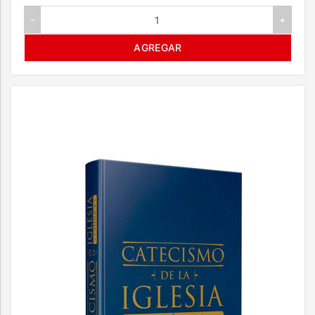
-
+
AGREGAR