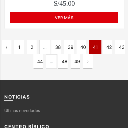
S/45.00
VER MÁS
‹
1
2
...
38
39
40
41
42
43
44
...
48
49
›
NOTICIAS
Últimas novedades
CENTRO BÍBLICO