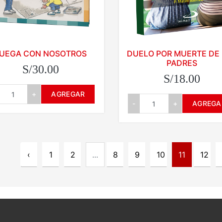
UEGA CON NOSOTROS
DUELO POR MUERTE DE
PADRES
S/30.00
S/18.00
+
AGREGAR
-
+
AGREGA
‹
1
2
...
8
9
10
11
12