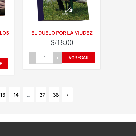
 LOS
EL DUELO POR LA VIUDEZ
S/18.00
-
+
AGREGAR
R
13
14
...
37
38
›