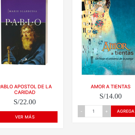
PABLO APOSTOL DE LA
AMOR A TIENTAS
CARIDAD
S/14.00
S/22.00
-
+
AGREGA
VER MÁS