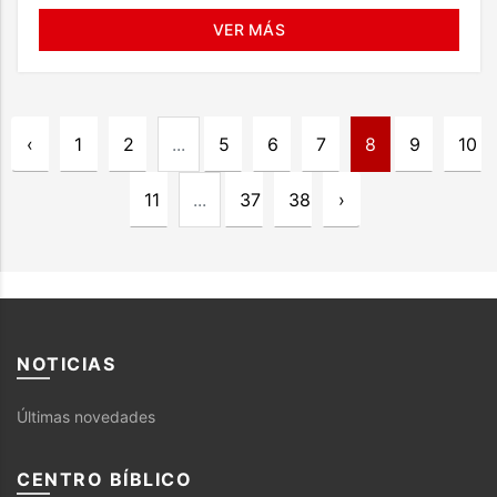
VER MÁS
‹
1
2
...
5
6
7
8
9
10
11
...
37
38
›
NOTICIAS
Últimas novedades
CENTRO BÍBLICO