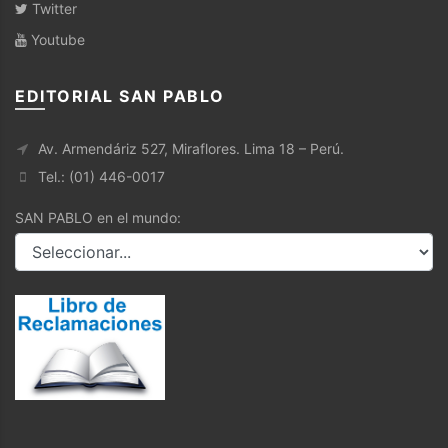
Twitter
Youtube
EDITORIAL SAN PABLO
Av. Armendáriz 527, Miraflores. Lima 18 – Perú.
Tel.: (01) 446-0017
SAN PABLO en el mundo: